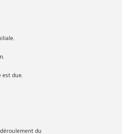
liale.
n.
 est due.
on déroulement du